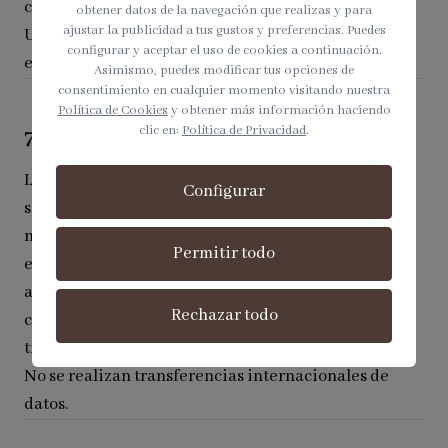
cumplimiento de obligaciones legales.
obtener datos de la navegación que realizas y para
ajustar la publicidad a tus gustos y preferencias. Puedes
Una vez finalizados dichos plazos, los datos serán
configurar y aceptar el uso de cookies a continuación.
eliminados de forma segura.
Asimismo, puedes modificar tus opciones de
consentimiento en cualquier momento visitando nuestra
Política de Cookies
y obtener más información haciendo
clic en:
Política de Privacidad
.
7. Comunicación de Datos a Terceros
Los datos personales
no serán cedidos a terceros
,
Configurar
salvo obligación legal o cuando sea estrictamente
necesario para la prestación del servicio (por
Permitir todo
ejemplo, proveedores de servicios tecnológicos o de
alojamiento web), con los que se han suscrito los
Rechazar todo
correspondientes contratos de confidencialidad y
tratamiento de datos.
No se realizan transferencias internacionales de
datos.