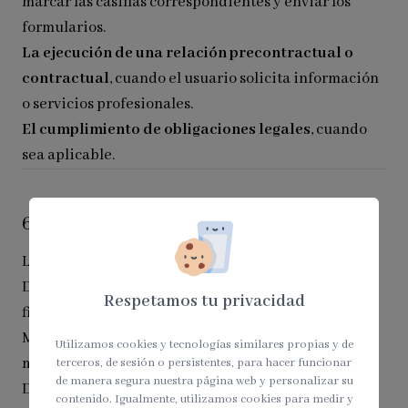
marcar las casillas correspondientes y enviar los
formularios.
La ejecución de una relación precontractual o
contractual
, cuando el usuario solicita información
o servicios profesionales.
El cumplimiento de obligaciones legales
, cuando
sea aplicable.
6. Conservación de los Datos
Los datos personales se conservarán:
Durante el tiempo necesario para cumplir con la
Respetamos tu privacidad
finalidad para la que fueron recabados.
Mientras exista una relación profesional o interés
Utilizamos cookies y tecnologías similares propias y de
mutuo.
terceros, de sesión o persistentes, para hacer funcionar
de manera segura nuestra página web y personalizar su
Durante los plazos legalmente exigidos para el
contenido. Igualmente, utilizamos cookies para medir y